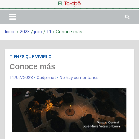
Inicio
2023
julio
11
Conoce más
TIENES QUE VIVIRLO
Conoce más
11/07/2023
Gadpimet
No hay comentarios