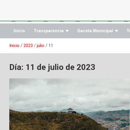
Saltar
al
contenido
Inicio
Transparencia
Gaceta Municipal
T
Inicio
2023
julio
11
Día:
11 de julio de 2023