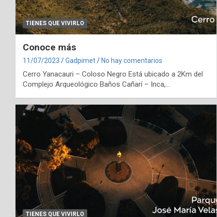
TIENES QUE VIVIRLO
Conoce más
11/07/2023
Gadpimet
No hay comentarios
Cerro Yanacauri – Coloso Negro Está ubicado a 2Km del
Complejo Arqueológico Baños Cañarí – Inca,…
TIENES QUE VIVIRLO