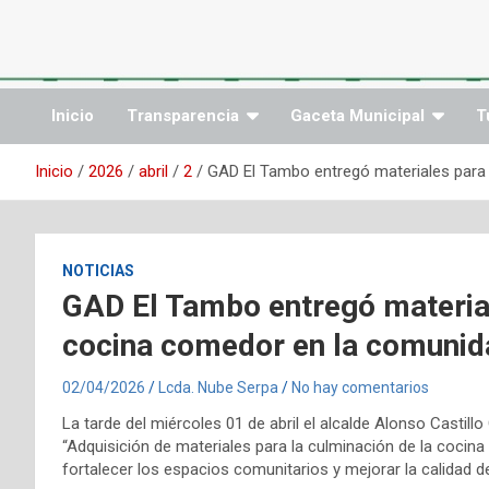
Saltar
al
contenido
Inicio
Transparencia
Gaceta Municipal
T
Inicio
2026
abril
2
GAD El Tambo entregó materiales para 
NOTICIAS
GAD El Tambo entregó material
cocina comedor en la comunid
02/04/2026
Lcda. Nube Serpa
No hay comentarios
La tarde del miércoles 01 de abril el alcalde Alonso Castillo
“Adquisición de materiales para la culminación de la coci
fortalecer los espacios comunitarios y mejorar la calidad d