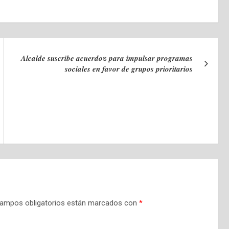
𝑨𝒍𝒄𝒂𝒍𝒅𝒆 𝒔𝒖𝒔𝒄𝒓𝒊𝒃𝒆 𝒂𝒄𝒖𝒆𝒓𝒅𝒐s 𝒑𝒂𝒓𝒂 𝒊𝒎𝒑𝒖𝒍𝒔𝒂𝒓 𝒑𝒓𝒐𝒈𝒓𝒂𝒎𝒂𝒔
𝒔𝒐𝒄𝒊𝒂𝒍𝒆𝒔 𝒆𝒏 𝒇𝒂𝒗𝒐𝒓 𝒅𝒆 𝒈𝒓𝒖𝒑𝒐𝒔 𝒑𝒓𝒊𝒐𝒓𝒊𝒕𝒂𝒓𝒊𝒐𝒔
ampos obligatorios están marcados con
*