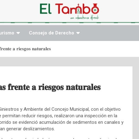
urismo
Consejo de Derecho
𝐫𝐞𝐧𝐭𝐞 𝐚 𝐫𝐢𝐞𝐬𝐠𝐨𝐬 𝐧𝐚𝐭𝐮𝐫𝐚𝐥𝐞𝐬
𝐬 𝐟𝐫𝐞𝐧𝐭𝐞 𝐚 𝐫𝐢𝐞𝐬𝐠𝐨𝐬 𝐧𝐚𝐭𝐮𝐫𝐚𝐥𝐞𝐬
iniestros y Ambiente del Concejo Municipal, con el objetivo
e permitan reducir riesgos, realizaron una inspección en la
orrido se evidenció acumulación de sedimentos en canales y
ían generar deslizamientos.