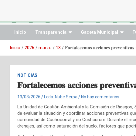
Saltar
al
contenido
Inicio
Transparencia
Gaceta Municipal
T
Inicio
2026
marzo
13
𝐅𝐨𝐫𝐭𝐚𝐥𝐞𝐜𝐞𝐦𝐨𝐬 𝐚𝐜𝐜𝐢𝐨𝐧𝐞𝐬 𝐩𝐫𝐞𝐯𝐞𝐧𝐭𝐢𝐯𝐚𝐬 𝐟
NOTICIAS
𝐅𝐨𝐫𝐭𝐚𝐥𝐞𝐜𝐞𝐦𝐨𝐬 𝐚𝐜𝐜𝐢𝐨𝐧𝐞𝐬 𝐩𝐫𝐞𝐯𝐞𝐧𝐭𝐢𝐯𝐚
13/03/2026
Lcda. Nube Serpa
No hay comentarios
La Unidad de Gestión Ambiental y la Comisión de Riesgos, S
de evaluar la situación y coordinar acciones preventivas qu
comunidad de Cuchocorral y rio Cushcurum. Durante el rec
drenajes, así como saturación del suelo, factores que podr