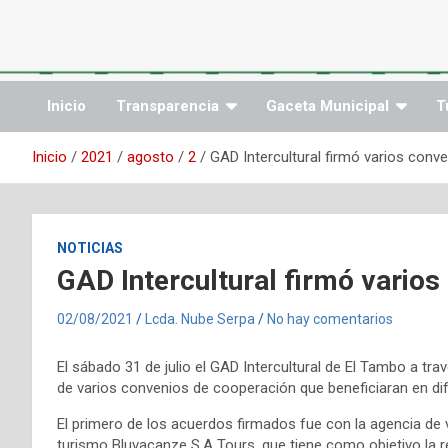
Saltar
al
contenido
Inicio
Transparencia
Gaceta Municipal
T
Inicio
2021
agosto
2
GAD Intercultural firmó varios conv
NOTICIAS
GAD Intercultural firmó vario
02/08/2021
Lcda. Nube Serpa
No hay comentarios
El sábado 31 de julio el GAD Intercultural de El Tambo a trav
de varios convenios de cooperación que beneficiaran en dif
El primero de los acuerdos firmados fue con la agencia de 
turismo Bluvacanze S.A Tours, que tiene como objetivo la re