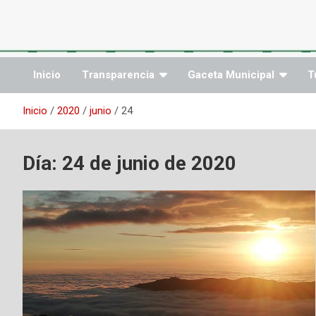
Saltar
al
contenido
Inicio
Transparencia
Gaceta Municipal
T
Inicio
2020
junio
24
Día:
24 de junio de 2020