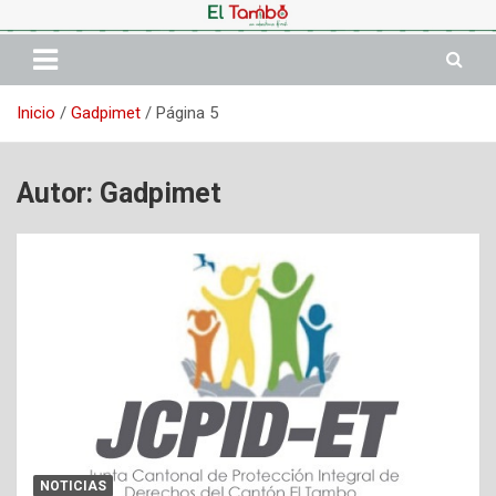
Saltar
al
contenido
Inicio
Gadpimet
Página 5
Autor:
Gadpimet
NOTICIAS