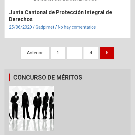
Junta Cantonal de Protección Integral de
Derechos
25/06/2020
Gadpimet
No hay comentarios
Navegación
Anterior
1
…
4
5
de
entradas
CONCURSO DE MÉRITOS