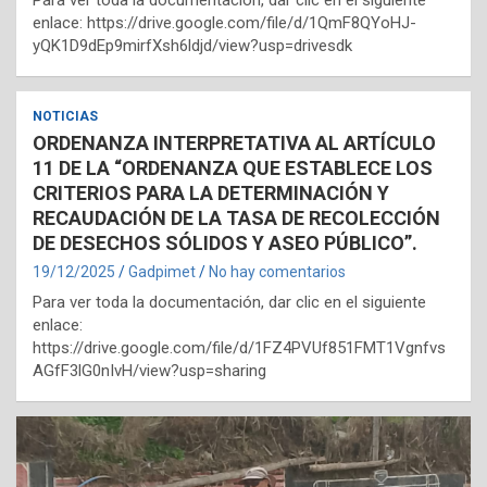
enlace: https://drive.google.com/file/d/1QmF8QYoHJ-
yQK1D9dEp9mirfXsh6ldjd/view?usp=drivesdk
NOTICIAS
ORDENANZA INTERPRETATIVA AL ARTÍCULO
11 DE LA “ORDENANZA QUE ESTABLECE LOS
CRITERIOS PARA LA DETERMINACIÓN Y
RECAUDACIÓN DE LA TASA DE RECOLECCIÓN
DE DESECHOS SÓLIDOS Y ASEO PÚBLICO”.
19/12/2025
Gadpimet
No hay comentarios
Para ver toda la documentación, dar clic en el siguiente
enlace:
https://drive.google.com/file/d/1FZ4PVUf851FMT1Vgnfvs
AGfF3lG0nIvH/view?usp=sharing