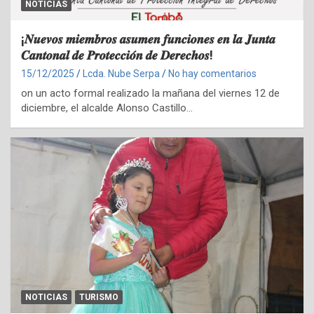
NOTICIAS
¡𝑵𝒖𝒆𝒗𝒐𝒔 𝒎𝒊𝒆𝒎𝒃𝒓𝒐𝒔 𝒂𝒔𝒖𝒎𝒆𝒏 𝒇𝒖𝒏𝒄𝒊𝒐𝒏𝒆𝒔 𝒆𝒏 𝒍𝒂 𝑱𝒖𝒏𝒕𝒂
𝑪𝒂𝒏𝒕𝒐𝒏𝒂𝒍 𝒅𝒆 𝑷𝒓𝒐𝒕𝒆𝒄𝒄𝒊𝒐́𝒏 𝒅𝒆 𝑫𝒆𝒓𝒆𝒄𝒉𝒐𝒔!
15/12/2025
Lcda. Nube Serpa
No hay comentarios
on un acto formal realizado la mañana del viernes 12 de
diciembre, el alcalde Alonso Castillo…
NOTICIAS
TURISMO